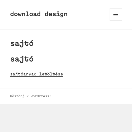
download design
MENÜ
ÉS
WIDGETEK
sajtó
sajtó
sajtóanyag letöltése
Köszönjük WordPress!